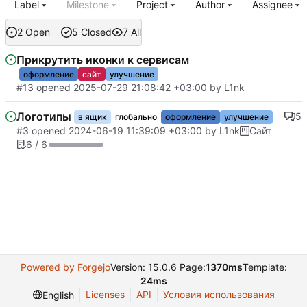
Label
Milestone
Project
Author
Assignee
2 Open
5 Closed
7 All
Прикрутить иконки к сервисам
оформление
сайт
улучшение
#13
opened
2025-07-29 21:08:42 +03:00
by
L1nk
Логотипы
5
в ящик
глобально
оформление
улучшение
#3
opened
2024-06-19 11:39:09 +03:00
by
L1nk
Сайт
6 / 6
Powered by Forgejo
Version: 15.0.6 Page:
1370ms
Template:
24ms
Licenses
API
Условия использования
English